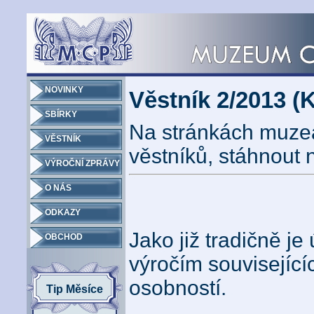
NOVINKY
Věstník 2/2013 (K
SBÍRKY
Na stránkách muzea
VĚSTNÍK
věstníků, stáhnout 
VÝROČNÍ ZPRÁVY
O NÁS
ODKAZY
Jako již tradičně j
OBCHOD
výročím souvisejícíc
osobností.
Tip Měsíce