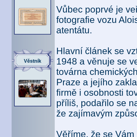
Vůbec poprvé je veř
fotografie vozu Alo
atentátu.
Hlavní článek se v
1948 a věnuje se ve
Věstník
továrna chemických 
Praze a jejího zakla
firmě i osobnosti t
příliš, podařilo se 
že zajímavým způso
Věříme, že se Vám i 