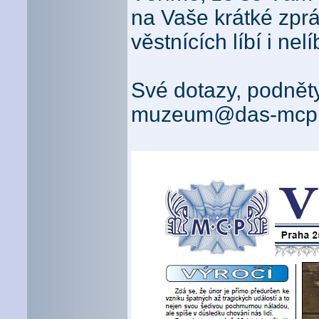
na Vaše krátké zpr
věstnících líbí i nel
Své dotazy, podněty
muzeum@das-mcp