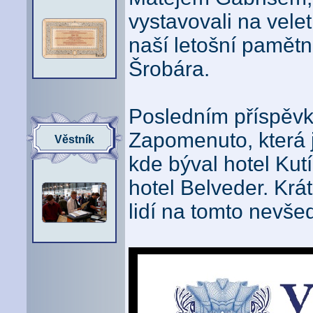
vystavovali na vele
naší letošní pamět
Šrobára.
Posledním příspěvke
Zapomenuto, která j
Věstník
kde býval hotel Kutí
hotel Belveder. Krát
lidí na tomto nevše