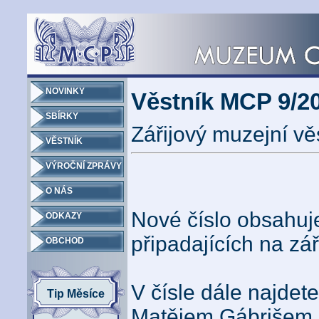
NOVINKY
Věstník MCP 9/20
SBÍRKY
Zářijový muzejní vě
VĚSTNÍK
VÝROČNÍ ZPRÁVY
O NÁS
Nové číslo obsahuje
ODKAZY
připadajících na zář
OBCHOD
V čísle dále najdet
Tip Měsíce
Matějem Gábrišem, 