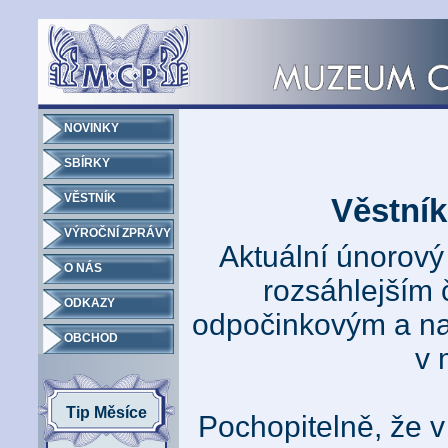
NOVINKY
SBÍRKY
VĚSTNÍK
Věstník
VÝROČNÍ ZPRÁVY
Aktuální únorový
O NÁS
rozsáhlejším 
ODKAZY
odpočinkovým a na
OBCHOD
v 
Tip Měsíce
Pochopitelně, že v