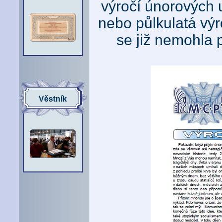
výročí únorových u
nebo půlkulatá výr
se již nemohla 
Věstník