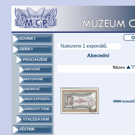
NOVINKY
Nalezeno
1
exponátů.
SBÍRKY
Abecední
PROCHÁZENÍ
Název
ABECEDNÍ
MISTOPISNÉ
OBOROVÉ
DRUH EXPONÁTU
MMM investičn
SBÍRKOVÝ FOND
VYHLEDÁVÁNÍ
VĚSTNÍK