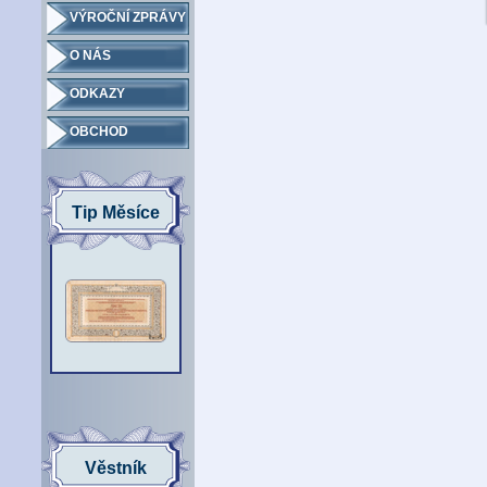
VÝROČNÍ ZPRÁVY
O NÁS
ODKAZY
OBCHOD
Tip Měsíce
Věstník