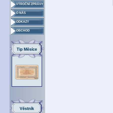
VÝROČNÍ ZPRÁVY
O NÁS
ODKAZY
OBCHOD
Tip Měsíce
Věstník